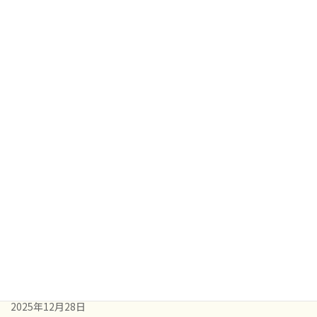
2024年9月
2024年8月
2024年6月
2024年4月
最近の投稿
3～5月のハイライト🔦✨
2026年5月8日
えくぼの節分
2026年2月4日
えくぼのお餅つき
2025年12月28日